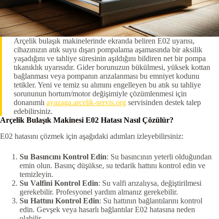
Arçelik bulaşık makinelerinde ekranda beliren E02 uyarısı,
cihazınızın atık suyu dışarı pompalama aşamasında bir aksilik
yaşadığını ve tahliye süresinin aşıldığını bildiren net bir pompa
tıkanıklık uyarısıdır. Gider borunuzun bükülmesi, yüksek kottan
bağlanması veya pompanın arızalanması bu emniyet kodunu
tetikler. Yeni ve temiz su alımını engelleyen bu atık su tahliye
sorununun hortum/motor değişimiyle çözümlenmesi için
donanımlı
ayazaga.arcelik-servis.org
servisinden destek talep
edebilirsiniz.
Arçelik Bulaşık Makinesi E02 Hatası Nasıl Çözülür?
E02 hatasını çözmek için aşağıdaki adımları izleyebilirsiniz:
Su Basıncını Kontrol Edin
: Su basıncının yeterli olduğundan
emin olun. Basınç düşükse, su tedarik hattını kontrol edin ve
temizleyin.
Su Valfini Kontrol Edin
: Su valfi arızalıysa, değiştirilmesi
gerekebilir. Profesyonel yardım almanız gerekebilir.
Su Hattını Kontrol Edin
: Su hattının bağlantılarını kontrol
edin. Gevşek veya hasarlı bağlantılar E02 hatasına neden
olabilir.