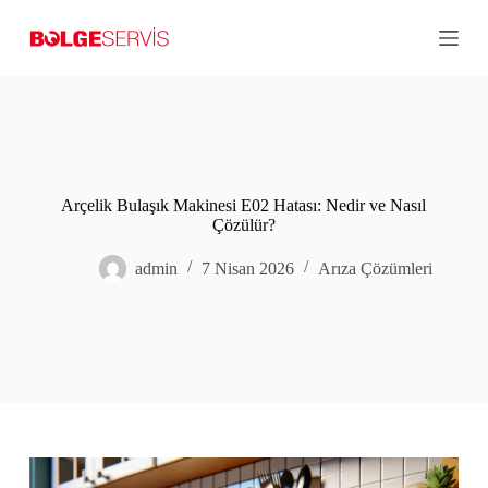
S
k
i
p
t
o
c
o
n
t
Arçelik Bulaşık Makinesi E02 Hatası: Nedir ve Nasıl
e
Çözülür?
n
t
admin
7 Nisan 2026
Arıza Çözümleri