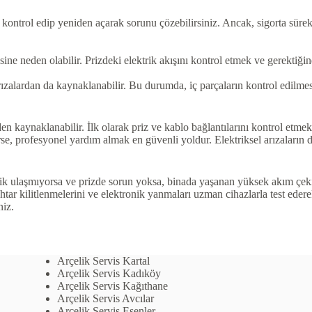
ı kontrol edip yeniden açarak sorunu çözebilirsiniz. Ancak, sigorta sürek
e neden olabilir. Prizdeki elektrik akışını kontrol etmek ve gerektiğind
zalardan da kaynaklanabilir. Bu durumda, iç parçaların kontrol edilmesi
den kaynaklanabilir. İlk olarak priz ve kablo bağlantılarını kontrol etm
, profesyonel yardım almak en güvenli yoldur. Elektriksel arızaların doğ
 ulaşmıyorsa ve prizde sorun yoksa, binada yaşanan yüksek akım çekimi
ar kilitlenmelerini ve elektronik yanmaları uzman cihazlarla test edere
niz.
Arçelik Servis Kartal
Arçelik Servis Kadıköy
Arçelik Servis Kağıthane
Arçelik Servis Avcılar
Arçelik Servis Esenler