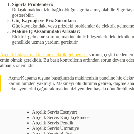
Sigorta Problemleri:
Bulaşık makinenizin bağlı olduğu sigorta atmış olabilir. Sigortay
gösterebilir.
Güç Kaynağı ve Priz Sorunları:
Güç kaynağındaki veya prizdeki problemler de elektrik gelmemesin
Makine İç Aksamındaki Arızalar:
Elektrik gelmeme sorunu, makinenin iç bileşenlerindeki teknik arı
genellikle uzman yardımı gerektirir.
Arçelik bulaşık makinesine elektrik gelmemesi
sorunu, çeşitli nedenler
emin olmak gereklidir. Bu basit kontrollerin ardından sorun devam ederse
almanız önemlidir.
Açma/Kapama tuşuna bastığınızda makinenizin paneline hiç elektrik
kartını tümden yakmıştır. Makineyi ölü duruma getiren, düğme anaht
teknisyenlerini çağırarak makinenizi yeniden hayata döndürebilirsi
Arçelik Servis Esenyurt
Arçelik Servis Küçükçekmece
Arçelik Servis Pendik
Arçelik Servis Ümraniye
Arçelik Servis Bağcılar