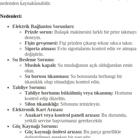
nedenden kaynaklanabilir.
Nedenleri:
Elektrik Bağlantısı Sorunları:
Prizde sorun:
Bulaşık makinesini farklı bir prize takmayı
deneyin.
Fişin gevşemesi:
Fişi prizden çıkarıp tekrar sıkıca takın.
Sigorta atması:
Evin sigortalarını kontrol edin ve atmışsa
değiştirin.
Su Besleme Sorunu:
Musluk kapalı:
Su musluğunun açık olduğundan emin
olun.
Su borusu tıkanması:
Su borusunda herhangi bir
tıkanıklık olup olmadığını kontrol edin.
Tahliye Sorunu:
Tahliye hortumu bükülmüş veya tıkanmış:
Hortumu
kontrol edip düzeltin.
Sifon tıkanıklığı:
Sifonunu temizleyin.
Elektronik Kart Arızası:
Anakart veya kontrol paneli arızası:
Bu durumda,
yetkili servise başvurmanız gerekecektir.
Güç Kaynağı Sorunu:
Güç kaynağı ünitesi arızası:
Bu parça genellikle
değiştirilmesi gereken bir parçadır.