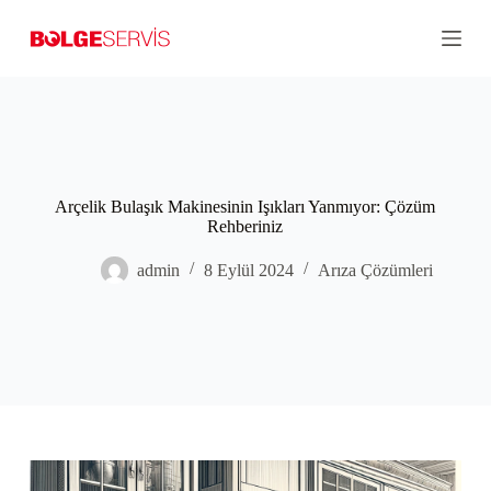
S
k
i
p
t
o
c
o
n
t
Arçelik Bulaşık Makinesinin Işıkları Yanmıyor: Çözüm
e
Rehberiniz
n
t
admin
8 Eylül 2024
Arıza Çözümleri