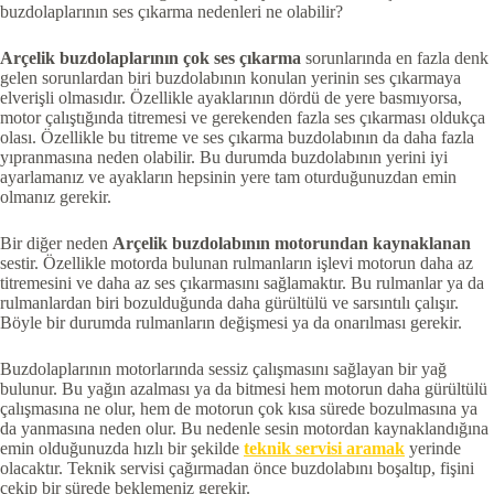
buzdolaplarının ses çıkarma nedenleri ne olabilir?
Arçelik buzdolaplarının çok ses çıkarma
sorunlarında en fazla denk
gelen sorunlardan biri buzdolabının konulan yerinin ses çıkarmaya
elverişli olmasıdır. Özellikle ayaklarının dördü de yere basmıyorsa,
motor çalıştığında titremesi ve gerekenden fazla ses çıkarması oldukça
olası. Özellikle bu titreme ve ses çıkarma buzdolabının da daha fazla
yıpranmasına neden olabilir. Bu durumda buzdolabının yerini iyi
ayarlamanız ve ayakların hepsinin yere tam oturduğunuzdan emin
olmanız gerekir.
Bir diğer neden
Arçelik buzdolabının motorundan kaynaklanan
sestir. Özellikle motorda bulunan rulmanların işlevi motorun daha az
titremesini ve daha az ses çıkarmasını sağlamaktır. Bu rulmanlar ya da
rulmanlardan biri bozulduğunda daha gürültülü ve sarsıntılı çalışır.
Böyle bir durumda rulmanların değişmesi ya da onarılması gerekir.
Buzdolaplarının motorlarında sessiz çalışmasını sağlayan bir yağ
bulunur. Bu yağın azalması ya da bitmesi hem motorun daha gürültülü
çalışmasına ne olur, hem de motorun çok kısa sürede bozulmasına ya
da yanmasına neden olur. Bu nedenle sesin motordan kaynaklandığına
emin olduğunuzda hızlı bir şekilde
teknik servisi aramak
yerinde
olacaktır. Teknik servisi çağırmadan önce buzdolabını boşaltıp, fişini
çekip bir sürede beklemeniz gerekir.