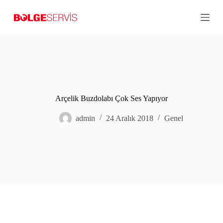
S
k
i
p
t
o
c
o
n
t
Arçelik Buzdolabı Çok Ses Yapıyor
e
n
t
admin
24 Aralık 2018
Genel