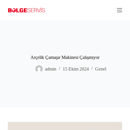
S
k
i
p
t
o
c
o
n
t
Arçelik Çamaşır Makinesi Çalışmıyor
e
n
t
admin
15 Ekim 2024
Genel