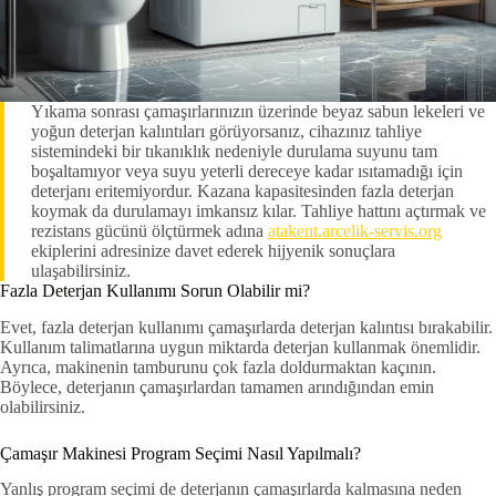
Yıkama sonrası çamaşırlarınızın üzerinde beyaz sabun lekeleri ve
yoğun deterjan kalıntıları görüyorsanız, cihazınız tahliye
sistemindeki bir tıkanıklık nedeniyle durulama suyunu tam
boşaltamıyor veya suyu yeterli dereceye kadar ısıtamadığı için
deterjanı eritemiyordur. Kazana kapasitesinden fazla deterjan
koymak da durulamayı imkansız kılar. Tahliye hattını açtırmak ve
rezistans gücünü ölçtürmek adına
atakent.arcelik-servis.org
ekiplerini adresinize davet ederek hijyenik sonuçlara
ulaşabilirsiniz.
Fazla Deterjan Kullanımı Sorun Olabilir mi?
Evet, fazla deterjan kullanımı çamaşırlarda deterjan kalıntısı bırakabilir.
Kullanım talimatlarına uygun miktarda deterjan kullanmak önemlidir.
Ayrıca, makinenin tamburunu çok fazla doldurmaktan kaçının.
Böylece, deterjanın çamaşırlardan tamamen arındığından emin
olabilirsiniz.
Çamaşır Makinesi Program Seçimi Nasıl Yapılmalı?
Yanlış program seçimi de deterjanın çamaşırlarda kalmasına neden