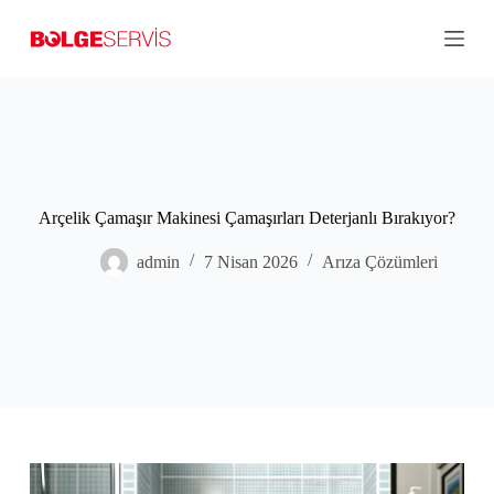
S
k
i
p
t
o
c
o
n
t
Arçelik Çamaşır Makinesi Çamaşırları Deterjanlı Bırakıyor?
e
n
t
admin
7 Nisan 2026
Arıza Çözümleri