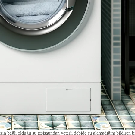
 bağlı olduğu su tesisatından yeterli debide su alamadığını bildiren bir 