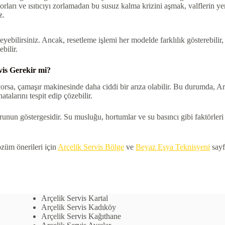
orları ve ısıtıcıyı zorlamadan bu susuz kalma krizini aşmak, valflerin 
z.
yebilirsiniz. Ancak, resetleme işlemi her modelde farklılık gösterebili
bilir.
vis Gerekir mi?
rsa, çamaşır makinesinde daha ciddi bir arıza olabilir. Bu durumda, Arçe
talarını tespit edip çözebilir.
runun göstergesidir. Su musluğu, hortumlar ve su basıncı gibi faktörle
özüm önerileri için
Arçelik Servis Bölge
ve
Beyaz Eşya Teknisyeni
sayfa
Arçelik Servis Kartal
Arçelik Servis Kadıköy
Arçelik Servis Kağıthane