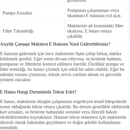
görülebilir.
Pompanın çalışmaması veya
Pompa Arızaları
tıkanması E hatasına yol açar.
Makinenin alt kısmındaki filtre
Filtre Tıkanıklığı
tıkalıysa, E hatası ortaya
çıkabilir.
Arçelik Çamaşır Makinesi E Hatasını Nasıl Giderebilirsiniz?
E hatasını gidermek için önce makinenin fişini çekip birkaç dakika
beklemek gerekir. Eğer sorun devam ediyorsa, su besleme hattının,
pompanın ve filtrelerin kontrol edilmesi önerilir. Özellikle pompa ve
filtre temizliği, bu hatayı çözmek için etkili bir adım olabilir. Eğer bu
adımlar sorunu çözmezse, teknik servis yardımı almak en güvenilir
yöntem olacaktır.
E Hatası Hangi Durumlarda Tekrar Eder?
E hatası, makinenin düzgün çalışmasını engelleyen temel bileşenlerde
sorun olduğunda tekrar ortaya çıkabilir. Bu durum genellikle elektronik
kart arızaları, su besleme hattındaki sorunlar veya düzenli bakım
eksikliklerinden kaynaklanır. Hatanın tekrar etmemesi için makinenin
düzenli olarak bakımdan geçirilmesi ve doğru şekilde kullanılması
önemlidir.