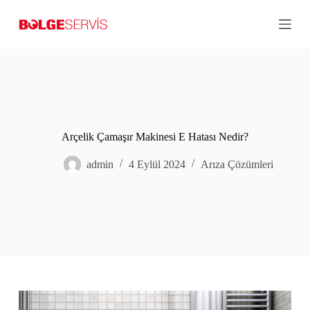
S
k
i
p
t
o
c
o
n
t
Arçelik Çamaşır Makinesi E Hatası Nedir?
e
n
t
admin
4 Eylül 2024
Arıza Çözümleri