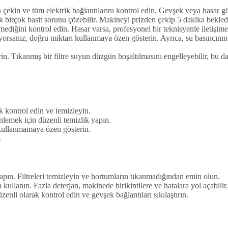
çekin ve tüm elektrik bağlantılarını kontrol edin. Gevşek veya hasar gö
birçok basit sorunu çözebilir. Makineyi prizden çekip 5 dakika bekledik
ediğini kontrol edin. Hasar varsa, profesyonel bir teknisyenle iletişime
yorsanız, doğru miktarı kullanmaya özen gösterin. Ayrıca, su basıncını
in. Tıkanmış bir filtre suyun düzgün boşaltılmasını engelleyebilir, bu da
 kontrol edin ve temizleyin.
önlemek için düzenli temizlik yapın.
 kullanmamaya özen gösterin.
.
pın. Filtreleri temizleyin ve hortumların tıkanmadığından emin olun.
llanın. Fazla deterjan, makinede birikintilere ve hatalara yol açabilir.
zenli olarak kontrol edin ve gevşek bağlantıları sıkılaştırın.