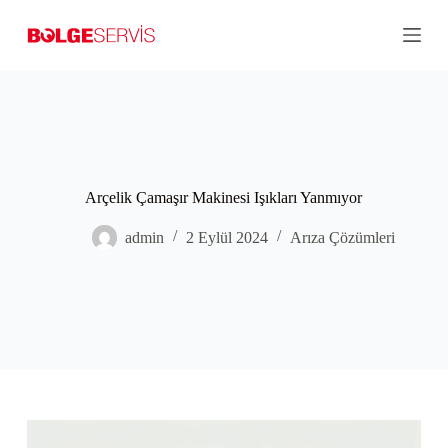
S
k
i
p
t
o
c
o
n
t
Arçelik Çamaşır Makinesi Işıkları Yanmıyor
e
n
t
admin
2 Eylül 2024
Arıza Çözümleri