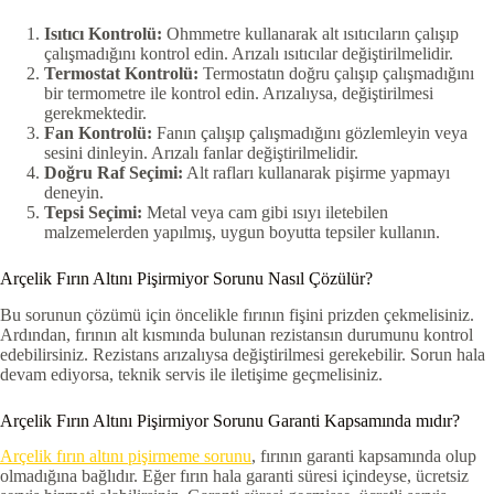
Isıtıcı Kontrolü:
Ohmmetre kullanarak alt ısıtıcıların çalışıp
çalışmadığını kontrol edin. Arızalı ısıtıcılar değiştirilmelidir.
Termostat Kontrolü:
Termostatın doğru çalışıp çalışmadığını
bir termometre ile kontrol edin. Arızalıysa, değiştirilmesi
gerekmektedir.
Fan Kontrolü:
Fanın çalışıp çalışmadığını gözlemleyin veya
sesini dinleyin. Arızalı fanlar değiştirilmelidir.
Doğru Raf Seçimi:
Alt rafları kullanarak pişirme yapmayı
deneyin.
Tepsi Seçimi:
Metal veya cam gibi ısıyı iletebilen
malzemelerden yapılmış, uygun boyutta tepsiler kullanın.
Arçelik Fırın Altını Pişirmiyor Sorunu Nasıl Çözülür?
Bu sorunun çözümü için öncelikle fırının fişini prizden çekmelisiniz.
Ardından, fırının alt kısmında bulunan rezistansın durumunu kontrol
edebilirsiniz. Rezistans arızalıysa değiştirilmesi gerekebilir. Sorun hala
devam ediyorsa, teknik servis ile iletişime geçmelisiniz.
Arçelik Fırın Altını Pişirmiyor Sorunu Garanti Kapsamında mıdır?
Arçelik fırın altını pişirmeme sorunu
, fırının garanti kapsamında olup
olmadığına bağlıdır. Eğer fırın hala garanti süresi içindeyse, ücretsiz