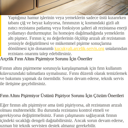
Yaptığınız hamur işlerinin veya yemeklerin sadece üstü kızarırken
tabanı çiğ ve beyaz kalıyorsa, fırınınızın iç kısmındaki gizli alt
ısıtıcı rezistansı patlamış veya fonksiyon şalteri alt rezistansa enerji
yollamayı durdurmuştur. Isı homojen dağılmadığında yemeklerin
altı pişmez. Fırının iç ısı değerlerinin ölçülüp arızalı alt rezistansın
yenisiyle değiştirilmesi ve mükemmel pişirme sonuçlarına
dönülmesi için donanımlı
kucukyali.arcelik-servis.org
ustalarından
rezistans onarımı talep edebilirsiniz.
Arçelik Fırın Altını Pişirmiyor Sorunu İçin Öneriler
Fırının altını pişirmeme sorunuyla karşılaşmamak için fırın kullanım
kılavuzundaki talimatlara uymalısınız. Fırını düzenli olarak temizlemek
ve bakımını yapmak da önemlidir. Sorun devam ederse, teknik servis
ile iletişime geçebilirsiniz.
Fırın Altını Pişirmiyor Üstünü Pişiriyor Sorunu İçin Çözüm Önerileri
Eğer fırının altı pişirmiyor ama üstü pişiriyorsa, alt rezistansın arızalı
olması muhtemeldir. Bu durumda rezistansı kontrol etmeli ve
gerekiyorsa değiştirmelisiniz. Fanın çalışmasını sağlayarak fırının
içindeki sıcaklığı dengeli dağıtabilirsiniz. Ancak sorun devam ederse,
uzman bir teknik servisten destek almanız gerekebilir.