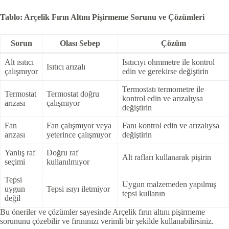
Tablo: Arçelik Fırın Altını Pişirmeme Sorunu ve Çözümleri
Sorun
Olası Sebep
Çözüm
Alt ısıtıcı
Isıtıcıyı ohmmetre ile kontrol
Isıtıcı arızalı
çalışmıyor
edin ve gerekirse değiştirin
Termostatı termometre ile
Termostat
Termostat doğru
kontrol edin ve arızalıysa
arızası
çalışmıyor
değiştirin
Fan
Fan çalışmıyor veya
Fanı kontrol edin ve arızalıysa
arızası
yeterince çalışmıyor
değiştirin
Yanlış raf
Doğru raf
Alt rafları kullanarak pişirin
seçimi
kullanılmıyor
Tepsi
Uygun malzemeden yapılmış
uygun
Tepsi ısıyı iletmiyor
tepsi kullanın
değil
Bu öneriler ve çözümler sayesinde Arçelik fırın altını pişirmeme
sorununu çözebilir ve fırınınızı verimli bir şekilde kullanabilirsiniz.