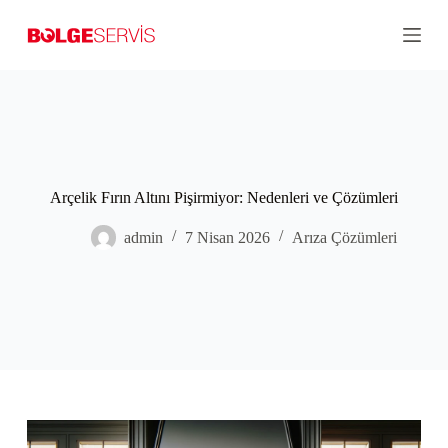
S
k
i
p
t
o
c
o
n
t
Arçelik Fırın Altını Pişirmiyor: Nedenleri ve Çözümleri
e
n
t
admin
7 Nisan 2026
Arıza Çözümleri