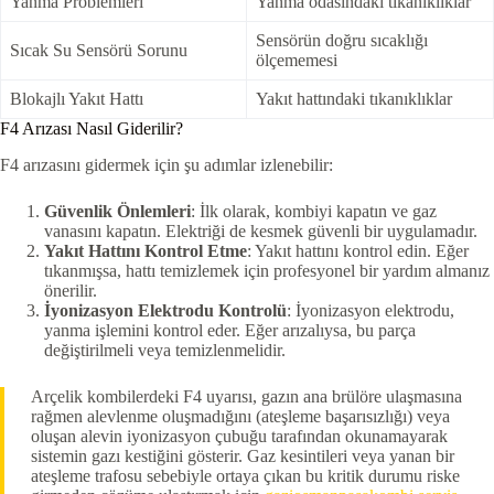
Yanma Problemleri
Yanma odasındaki tıkanıklıklar
Sensörün doğru sıcaklığı
Sıcak Su Sensörü Sorunu
ölçememesi
Blokajlı Yakıt Hattı
Yakıt hattındaki tıkanıklıklar
F4 Arızası Nasıl Giderilir?
F4 arızasını gidermek için şu adımlar izlenebilir:
Güvenlik Önlemleri
: İlk olarak, kombiyi kapatın ve gaz
vanasını kapatın. Elektriği de kesmek güvenli bir uygulamadır.
Yakıt Hattını Kontrol Etme
: Yakıt hattını kontrol edin. Eğer
tıkanmışsa, hattı temizlemek için profesyonel bir yardım almanız
önerilir.
İyonizasyon Elektrodu Kontrolü
: İyonizasyon elektrodu,
yanma işlemini kontrol eder. Eğer arızalıysa, bu parça
değiştirilmeli veya temizlenmelidir.
Arçelik kombilerdeki F4 uyarısı, gazın ana brülöre ulaşmasına
rağmen alevlenme oluşmadığını (ateşleme başarısızlığı) veya
oluşan alevin iyonizasyon çubuğu tarafından okunamayarak
sistemin gazı kestiğini gösterir. Gaz kesintileri veya yanan bir
ateşleme trafosu sebebiyle ortaya çıkan bu kritik durumu riske