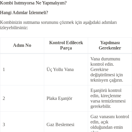
Kombi Isıtmıyorsa Ne Yapmalıyım?
Hangi Adımlar İzlenmeli?
Kombinizin ısıtmama sorununu çözmek için aşağıdaki adımları
izleyebilirsiniz:
Kontrol Edilecek
Yapılması
Adım No
Parça
Gerekenler
Vana durumunu
kontrol edin.
1
Üç Yollu Vana
Gerekirse
değiştirilmesi için
teknisyen çağırın.
Eşanjörü kontrol
edin, kireçlenme
2
Plaka Eşanjör
varsa temizlenmesi
gerekebilir.
Gaz vanasını kontrol
edin, açık
3
Gaz Beslemesi
olduğundan emin