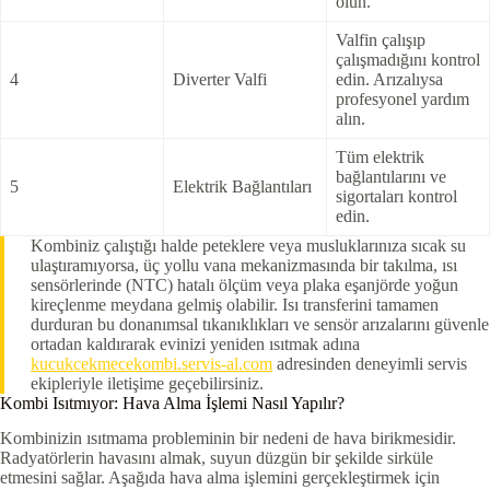
olun.
Valfin çalışıp
çalışmadığını kontrol
4
Diverter Valfi
edin. Arızalıysa
profesyonel yardım
alın.
Tüm elektrik
bağlantılarını ve
5
Elektrik Bağlantıları
sigortaları kontrol
edin.
Kombiniz çalıştığı halde peteklere veya musluklarınıza sıcak su
ulaştıramıyorsa, üç yollu vana mekanizmasında bir takılma, ısı
sensörlerinde (NTC) hatalı ölçüm veya plaka eşanjörde yoğun
kireçlenme meydana gelmiş olabilir. Isı transferini tamamen
durduran bu donanımsal tıkanıklıkları ve sensör arızalarını güvenle
ortadan kaldırarak evinizi yeniden ısıtmak adına
kucukcekmecekombi.servis-al.com
adresinden deneyimli servis
ekipleriyle iletişime geçebilirsiniz.
Kombi Isıtmıyor: Hava Alma İşlemi Nasıl Yapılır?
Kombinizin ısıtmama probleminin bir nedeni de hava birikmesidir.
Radyatörlerin havasını almak, suyun düzgün bir şekilde sirküle
etmesini sağlar. Aşağıda hava alma işlemini gerçekleştirmek için