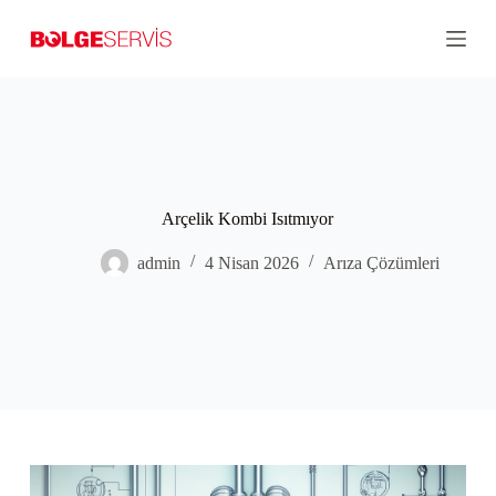
S
k
i
p
t
o
c
o
n
t
Arçelik Kombi Isıtmıyor
e
n
t
admin
4 Nisan 2026
Arıza Çözümleri