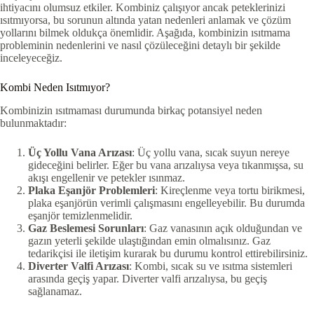
ihtiyacını olumsuz etkiler. Kombiniz çalışıyor ancak peteklerinizi
ısıtmıyorsa, bu sorunun altında yatan nedenleri anlamak ve çözüm
yollarını bilmek oldukça önemlidir. Aşağıda, kombinizin ısıtmama
probleminin nedenlerini ve nasıl çözüleceğini detaylı bir şekilde
inceleyeceğiz.
Kombi Neden Isıtmıyor?
Kombinizin ısıtmaması durumunda birkaç potansiyel neden
bulunmaktadır:
Üç Yollu Vana Arızası
: Üç yollu vana, sıcak suyun nereye
gideceğini belirler. Eğer bu vana arızalıysa veya tıkanmışsa, su
akışı engellenir ve petekler ısınmaz.
Plaka Eşanjör Problemleri
: Kireçlenme veya tortu birikmesi,
plaka eşanjörün verimli çalışmasını engelleyebilir. Bu durumda
eşanjör temizlenmelidir.
Gaz Beslemesi Sorunları
: Gaz vanasının açık olduğundan ve
gazın yeterli şekilde ulaştığından emin olmalısınız. Gaz
tedarikçisi ile iletişim kurarak bu durumu kontrol ettirebilirsiniz.
Diverter Valfi Arızası
: Kombi, sıcak su ve ısıtma sistemleri
arasında geçiş yapar. Diverter valfi arızalıysa, bu geçiş
sağlanamaz.