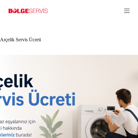
S
k
i
p
t
o
c
Arçelik Servis Ücreti
o
n
t
e
n
t