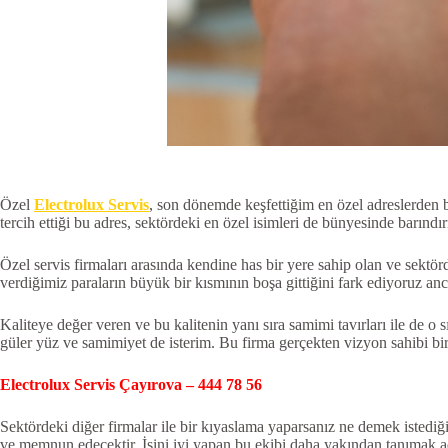
Özel
Electrolux Servis
, son dönemde keşfettiğim en özel adreslerden bi
tercih ettiği bu adres, sektördeki en özel isimleri de bünyesinde barındı
Özel servis firmaları arasında kendine has bir yere sahip olan ve sektör
verdiğimiz paraların büyük bir kısmının boşa gittiğini fark ediyoruz anca
Kaliteye değer veren ve bu kalitenin yanı sıra samimi tavırları ile de o
güler yüz ve samimiyet de isterim. Bu firma gerçekten vizyon sahibi bi
Electrolux Servis Çayırova
– 444 78 56
Sektördeki diğer firmalar ile bir kıyaslama yaparsanız ne demek istediğim
ve memnun edecektir. İşini iyi yapan bu ekibi daha yakından tanımak ad