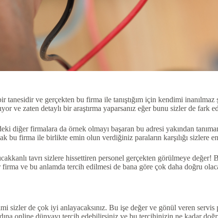
r tanesidir ve gerçekten bu firma ile tanıştığım için kendimi inanılmaz 
rıyor ve zaten detaylı bir araştırma yaparsanız eğer bunu sizler de fark e
deki diğer firmalara da örnek olmayı başaran bu adresi yakından tanımanı
k bu firma ile birlikte emin olun verdiğiniz paraların karşılığı sizlere e
 sıcakkanlı tavrı sizlere hissettiren personel gerçekten görülmeye değer!
r firma ve bu anlamda tercih edilmesi de bana göre çok daha doğru olaca
i sizler de çok iyi anlayacaksınız. Bu işe değer ve gönül veren servis pe
ına online dünyayı tercih edebilirsiniz ve bu tercihinizin ne kadar do