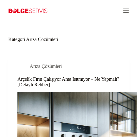
S
k
i
p
t
o
c
Kategori
Arıza Çözümleri
o
n
t
e
n
Arıza Çözümleri
t
Arçelik Fırın Çalışıyor Ama Isıtmıyor – Ne Yapmalı?
[Detaylı Rehber]